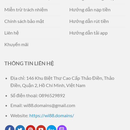
Miễn trừ trách nhiệm
Hướng dẫn nạp tiền
Chính sách bảo mật
Hướng dẫn rút tiền
Liên hệ
Hướng dẫn tải app
Khuyến mãi
THÔNG TIN LIÊN HỆ
Địa chỉ:
146 Khu Biệt Thự Cao Cấp Thảo Điền, Thảo
Điền, Quận 2, Hồ Chí Minh, Việt Nam
Số điện thoại:
0896529892
Email:
wi88.domains@gmail.com
Website:
https://wi88.domains/