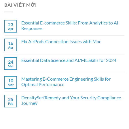
BÀI VIẾT MỚI
Essential E-commerce Skills: From Analytics to AI
23
Responses
Apr
Fix AirPods Connection Issues with Mac
16
Apr
Essential Data Science and AI/ML Skills for 2024
24
Mar
Mastering E-Commerce Engineering Skills for
10
Optimal Performance
Mar
DensitySerfRemedy and Your Security Compliance
25
Journey
Feb