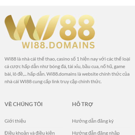
WI88 là nhà cái thế thao, casino số 1 hiện nay với các thể loại
cá cược hấp dẫn như bóng đá, tài xỉu, bầu cua, nổ hũ, game
bài, lô đề,... hấp dẫn. Wi88.domains là website chính thức của
nhà cái WI88 cung cấp link truy cập chính thức.
VỀ CHÚNG TÔI
HỖ TRỢ
Giới thiệu
Hướng dẫn đăng ký
Điều khoản và điều kiện
Hướng đẫn đăng nhập