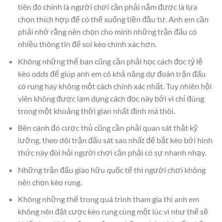
tiên đó chính là người chơi cần phải nắm được là lựa
chọn thích hợp để có thể xuống tiền đầu tư. Anh em cần
phải nhớ rằng nên chọn cho mình những trận đấu có
nhiều thông tin để soi kèo chính xác hơn.
Không những thế bạn cũng cần phải học cách đọc tỷ lệ
kèo odds để giúp anh em có khả năng dự đoán trận đấu
có rung hay không một cách chính xác nhất. Tuy nhiên hội
viên không được lạm dụng cách đọc này bởi vì chỉ đúng
trong một khoảng thời gian nhất định mà thôi.
Bên cạnh đó cược thủ cũng cần phải quan sát thật kỹ
lưỡng, theo dõi trận đấu sát sao nhất để bắt kèo bởi hình
thức này đòi hỏi người chơi cần phải có sự nhanh nhạy.
Những trận đấu giao hữu quốc tế thì người chơi không
nên chọn kèo rung.
Không những thế trong quá trình tham gia thì anh em
không nên đặt cược kèo rung cùng một lúc vì như thế sẽ