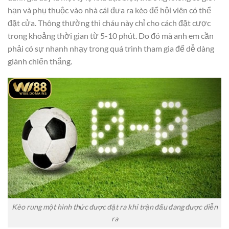
hạn và phụ thuộc vào nhà cái đưa ra kèo để hội viên có thể
đặt cửa. Thông thường thì cháu này chỉ cho cách đặt cược
trong khoảng thời gian từ 5-10 phút. Do đó mà anh em cần
phải có sự nhanh nhạy trong quá trình tham gia để dễ dàng
giành chiến thắng.
Kèo rung một hình thức được đặt ra khi trận đấu đang được diễn
ra