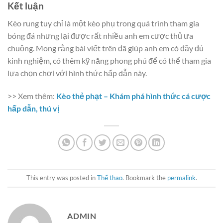
Kết luận
Kèo rung
tuy chỉ là một kèo phụ trong quá trình tham gia
bóng đá nhưng lại được rất nhiều anh em cược thủ ưa
chuộng. Mong rằng bài viết trên đã giúp anh em có đầy đủ
kinh nghiệm, có thêm kỹ năng phong phú để có thể tham gia
lựa chọn chơi với hình thức hấp dẫn này.
>> Xem thêm:
Kèo thẻ phạt – Khám phá hình thức cá cược
hấp dẫn, thú vị
This entry was posted in
Thể thao
. Bookmark the
permalink
.
ADMIN