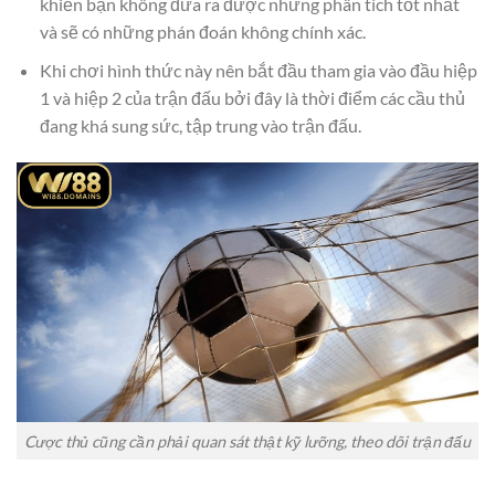
khiến bạn không đưa ra được những phân tích tốt nhất
và sẽ có những phán đoán không chính xác.
Khi chơi hình thức này nên bắt đầu tham gia vào đầu hiệp
1 và hiệp 2 của trận đấu bởi đây là thời điểm các cầu thủ
đang khá sung sức, tập trung vào trận đấu.
Cược thủ cũng cần phải quan sát thật kỹ lưỡng, theo dõi trận đấu