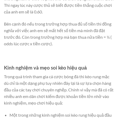
Thì ngay lúc này cược thủ sẽ biết được tiền thắng cuộc chơi
của anh em sẽ là 0.60.
Bên cạnh đó nếu trong trường hợp thua đủ số tiền thì đồng
nghĩa với việc anh em sẽ mất hết số tiền mà mình đã đặt
trước đó. Còn trong trường hợp mà bạn thua nửa tiền = ½ (
odds lúc cược x tiền cược).
Kinh nghiệm và mẹo soi kèo hiệu quả
Trong quá trình tham gia cá cược bóng đá thì kèo rung mặc
dù chỉ là một dạng phụ tuy nhiên đây lại là sự lựa chọn hàng
đầu của các tay chơi chuyên nghệp. Chính vì vậy mà đã có rất
nhiều anh em dân chơi kiếm được khoản tiền lớn nhờ vào
kinh nghiệm, mẹo chơi hiệu quả:
Một trong những kinh nghiệm soi
kèo rung hiệu quả đầu