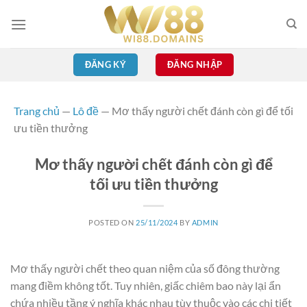
Skip
to
content
ĐĂNG KÝ
ĐĂNG NHẬP
Trang chủ
—
Lô đề
—
Mơ thấy người chết đánh còn gì để tối
ưu tiền thưởng
Mơ thấy người chết đánh còn gì để
tối ưu tiền thưởng
POSTED ON
25/11/2024
BY
ADMIN
Mơ thấy người chết
theo quan niệm của số đông thường
mang điềm không tốt. Tuy nhiên, giấc chiêm bao này lại ẩn
chứa nhiều tầng ý nghĩa khác nhau tùy thuộc vào các chi tiết