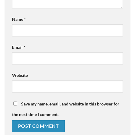
Name
*
Email
*
Website
Save my name, email, and website in this browser for
the next time I comment.