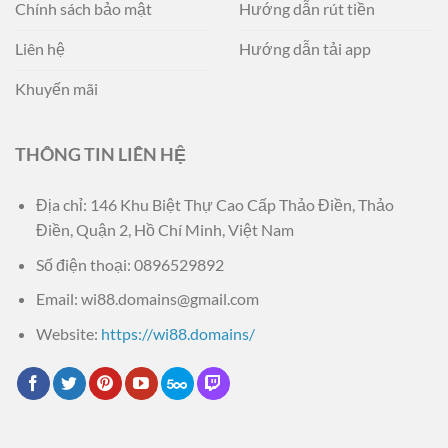
Chính sách bảo mật
Hướng dẫn rút tiền
Liên hệ
Hướng dẫn tải app
Khuyến mãi
THÔNG TIN LIÊN HỆ
Địa chỉ:
146 Khu Biệt Thự Cao Cấp Thảo Điền, Thảo
Điền, Quận 2, Hồ Chí Minh, Việt Nam
Số điện thoại:
0896529892
Email:
wi88.domains@gmail.com
Website:
https://wi88.domains/