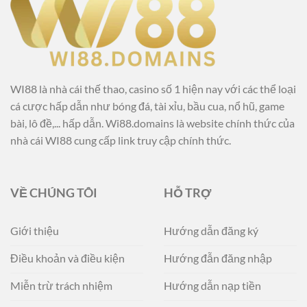
WI88 là nhà cái thế thao, casino số 1 hiện nay với các thể loại
cá cược hấp dẫn như bóng đá, tài xỉu, bầu cua, nổ hũ, game
bài, lô đề,... hấp dẫn. Wi88.domains là website chính thức của
nhà cái WI88 cung cấp link truy cập chính thức.
VỀ CHÚNG TÔI
HỖ TRỢ
Giới thiệu
Hướng dẫn đăng ký
Điều khoản và điều kiện
Hướng đẫn đăng nhập
Miễn trừ trách nhiệm
Hướng dẫn nạp tiền