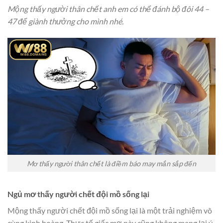
Mộng thấy người thân chết anh em có thể đánh bộ đôi 44 –
47 để giành thưởng cho mình nhé.
Mơ thấy người thân chết là điềm báo may mắn sắp đến
Ngủ mơ thấy người chết đội mồ sống lại
Mộng thấy người chết đội mồ sống lại là một trải nghiệm vô
cùng kinh hoàng. Thực tế giấc mơ này cũng không mang lại ý