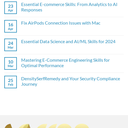
Essential E-commerce Skills: From Analytics to AI
23
Responses
Apr
Fix AirPods Connection Issues with Mac
16
Apr
Essential Data Science and AI/ML Skills for 2024
24
Mar
Mastering E-Commerce Engineering Skills for
10
Optimal Performance
Mar
DensitySerfRemedy and Your Security Compliance
25
Journey
Feb