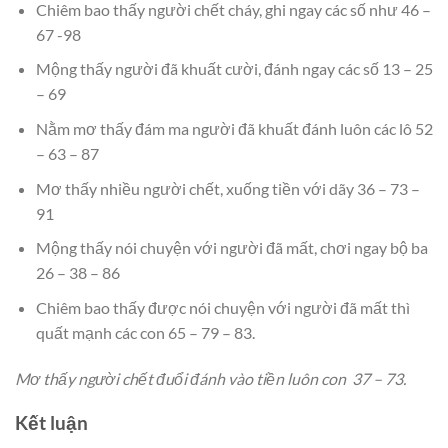
Chiêm bao thấy người chết cháy, ghi ngay các số như 46 –
67 -98
Mộng thấy người đã khuất cười, đánh ngay các số 13 – 25
– 69
Nằm mơ thấy đám ma người đã khuất đánh luôn các lô 52
– 63 – 87
Mơ thấy nhiều người chết, xuống tiền với dãy 36 – 73 –
91
Mộng thấy nói chuyện với người đã mất, chơi ngay bộ ba
26 – 38 – 86
Chiêm bao thấy được nói chuyện với người đã mất thì
quất mạnh các con 65 – 79 – 83.
Mơ thấy người chết đuổi đánh vào tiền luôn con 37 – 73.
Kết luận