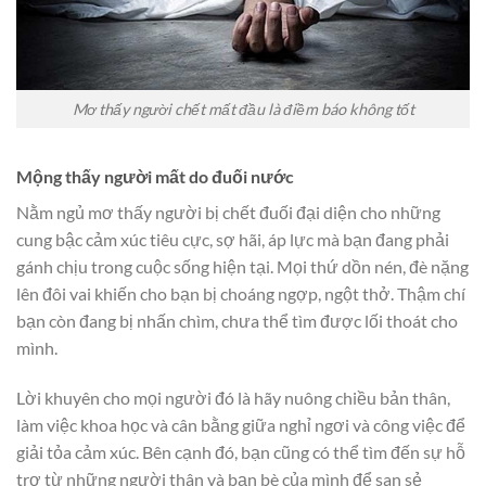
Mơ thấy người chết mất đầu là điềm báo không tốt
Mộng thấy người mất do đuối nước
Nằm ngủ mơ thấy người bị chết đuối đại diện cho những
cung bậc cảm xúc tiêu cực, sợ hãi, áp lực mà bạn đang phải
gánh chịu trong cuộc sống hiện tại. Mọi thứ dồn nén, đè nặng
lên đôi vai khiến cho bạn bị choáng ngợp, ngột thở. Thậm chí
bạn còn đang bị nhấn chìm, chưa thể tìm được lối thoát cho
mình.
Lời khuyên cho mọi người đó là hãy nuông chiều bản thân,
làm việc khoa học và cân bằng giữa nghỉ ngơi và công việc để
giải tỏa cảm xúc. Bên cạnh đó, bạn cũng có thể tìm đến sự hỗ
trợ từ những người thân và bạn bè của mình để san sẻ