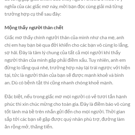
nghĩa của các giấc mơ này, mời bạn đọc cùng giải mã từng
trường hợp cụ thể sau đây:
Mộng thấy người thân chết
Giấc mơ thấy chính người thân của mình như cha mẹ, anh
chị em hay bạn bè qua đời khiến cho các bạn vô cùng lo lắng,
sợ hãi. Đây là tâm lý chung của tất cả mọi người khi thấy
người thân của mình gặp phải điềm xấu. Tuy nhiên, anh em
đừng lo lắng quá nhé, trường hợp này lại trái ngược với hiện
tại, tức là người thân của bạn sẽ được mạnh khoẻ và bình
an. Dù có bệnh tật thì cũng nhanh chóng khoẻ mạnh.
Đặc biệt, nếu trong giấc mơ mọi người có vẻ tươi tắn hạnh
phúc thì xin chúc mừng cho toàn gia. Đây là điềm báo vô cùng
tốt lành mà bề trên nhắn gửi đến cho mọi người. Thời gian
sắp tới các bạn sẽ gặp được quý nhân phù trợ, đường làm
ăn rộng mở, thăng tiến.