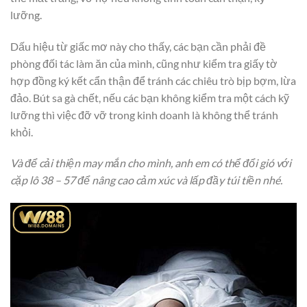
lưỡng.
Dấu hiệu từ giấc mơ này cho thấy, các bạn cần phải đề
phòng đối tác làm ăn của mình, cũng như kiểm tra giấy tờ
hợp đồng ký kết cẩn thận để tránh các chiêu trò bịp bợm, lừa
đảo. Bút sa gà chết, nếu các bạn không kiểm tra một cách kỹ
lưỡng thì việc đỡ vỡ trong kinh doanh là không thể tránh
khỏi.
Và để cải thiện may mắn cho mình, anh em có thể đổi gió với
cặp lô 38 – 57 để nâng cao cảm xúc và lấp đầy túi tiền nhé.