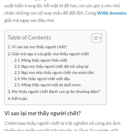
xuất hiện trong đó. Về mặt lô đề học, nó còn gợi ý cho chủ
nhân những con số may mắn để đổi đời. Cùng
Wi88.domains
giải mã ngay sau đây nhé.
Table of Contents
Vì sao lại mơ thấy người chết?
Giải mã ngụ ý của giấc mơ thấy người chết
Mộng thấy người thân chết
Ngủ mơ thấy người chết đội mồ sống lại
Ngủ mơ nhìn thấy người chết cho mình tiền
Mơ thấy người chết mất đầu
Mộng thấy người mất do đuối nước
Mơ thấy người chết đánh con gì ăn thưởng đậm?
Kết luận
Vì sao lại mơ thấy người chết?
Chiêm bao thấy người chết là trải nghiệm vô cùng ám ảnh
khiến cho nhiều người băn khoăn, lo lắng. Tuy nhiên, giấc